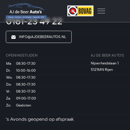
0161-23 49 22
INFO@AJDEBEERAUTOS.NL
OPENINGSTIJDEN
AJ DE BEER AUTO'S
Nijverheidslaan 1
Ma
08:30-17:30
5121MN Rijen
Di:
10:00-16:00
Wo:
08:30-17:30
Do:
08:30-17:30
Vr:
08:30-17:30
Za:
09:00-17:00
Zo:
Gesloten
's Avonds geopend op afspraak