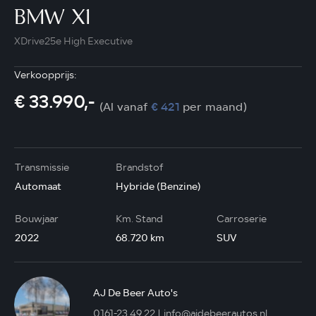
BMW X1
XDrive25e High Executive
Verkoopprijs:
€ 33.990,-
(Al vanaf
€ 421
per maand)
Transmissie
Brandstof
Automaat
Hybride (Benzine)
Bouwjaar
Km. Stand
Carroserie
2022
68.720 km
SUV
AJ De Beer Auto's
0161-23 49 22
info@ajdebeerautos.nl