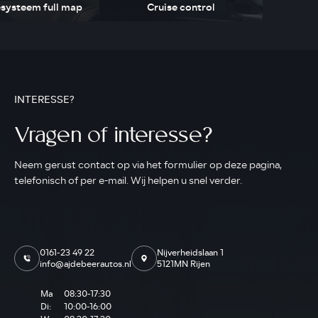
esysteem full map
Cruise control
INTERESSE?
Vragen of interesse?
Neem gerust contact op via het formulier op deze pagina,
telefonisch of per e-mail. Wij helpen u snel verder.
0161-23 49 22
Nijverheidslaan 1
info@ajdebeerautos.nl
5121MN Rijen
Ma
08:30-17:30
Di:
10:00-16:00