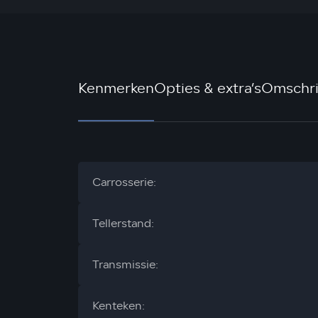
Kenmerken
Opties & extra’s
Omschri
Carrosserie:
Tellerstand:
Transmissie:
Kenteken: