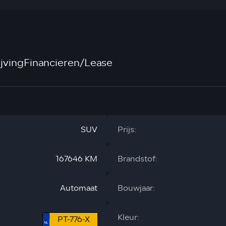
jving
Financieren/Lease
SUV
Prijs:
167646 KM
Brandstof:
Automaat
Bouwjaar:
Kleur:
PT-776-X