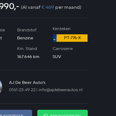
.990,-
(Al vanaf
€ 469
per maand)
Kenteken
sie
Brandstof
PT-776-X
t
Benzine
Km. Stand
Carroserie
167.646 km
SUV
AJ De Beer Auto's
0161-23 49 22
info@ajdebeerautos.nl