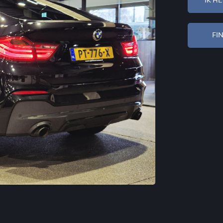
IK H
FI