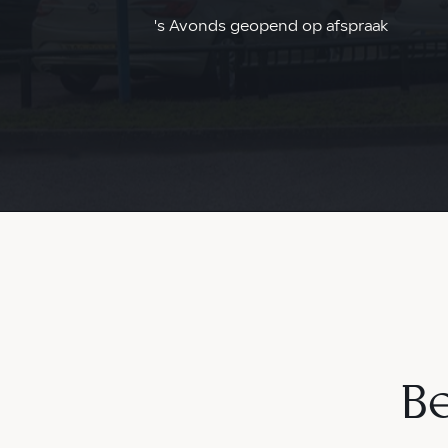
's Avonds geopend op afspraak
Be