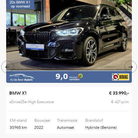
BMW X1
€ 33.990,-
A
xDrive25e High Executive
€ 421 p/m
1
KM-stand
Bouwjaar
Transmissie
Brandstof
K
30.965 km
2022
Automaat
Hybride (Benzine)
1