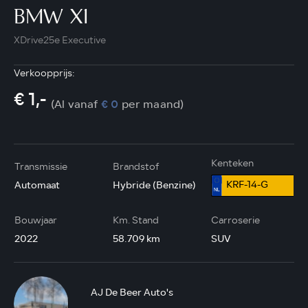
BMW X1
XDrive25e Executive
Verkoopprijs:
€ 1,-
(Al vanaf
€ 0
per maand)
Kenteken
Transmissie
Brandstof
KRF-14-G
Automaat
Hybride (Benzine)
Bouwjaar
Km. Stand
Carroserie
2022
58.709 km
SUV
AJ De Beer Auto's