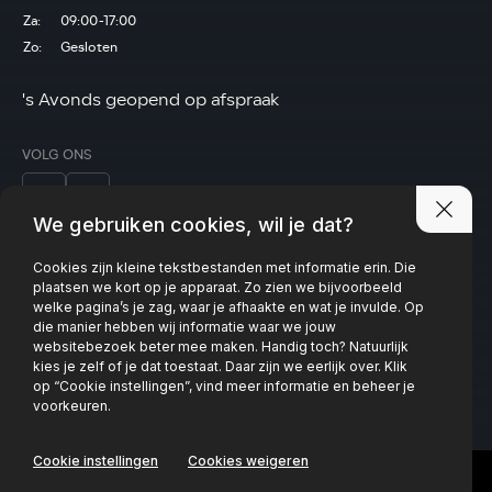
Za:
09:00-17:00
Zo:
Gesloten
's Avonds geopend op afspraak
VOLG ONS
We gebruiken cookies, wil je dat?
Cookies zijn kleine tekstbestanden met informatie erin. Die
Privacy policy
plaatsen we kort op je apparaat. Zo zien we bijvoorbeeld
welke pagina’s je zag, waar je afhaakte en wat je invulde. Op
die manier hebben wij informatie waar we jouw
websitebezoek beter mee maken. Handig toch? Natuurlijk
kies je zelf of je dat toestaat. Daar zijn we eerlijk over. Klik
op “Cookie instellingen”, vind meer informatie en beheer je
voorkeuren.
Cookie instellingen
Cookies weigeren