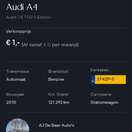
Audi A4
Avant 1.8 TFSI S Edition
Verkoopprijs:
€ 1,-
(Al vanaf
€ 0
per maand)
Kenteken
Transmissie
Brandstof
37-KZP-5
Automaat
Benzine
Bouwjaar
Km. Stand
Carroserie
2010
121.293 km
Stationwagon
AJ De Beer Auto's