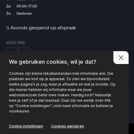
Za:
09:00-17:00
Zo:
Gesloten
's Avonds geopend op afspraak
VOLG ONS
We gebruiken cookies, wil je dat?
Cookies zijn kleine tekstbestanden met informatie erin. Die
Privacy policy
plaatsen we kort op je apparaat. Zo zien we bijvoorbeeld
welke pagina’s je zag, waar je afhaakte en wat je invulde. Op
die manier hebben wij informatie waar we jouw
websitebezoek beter mee maken. Handig toch? Natuurlijk
kies je zelf of je dat toestaat. Daar zijn we eerlijk over. Klik
op “Cookie instellingen”, vind meer informatie en beheer je
voorkeuren.
Cookie instellingen
Cookies weigeren