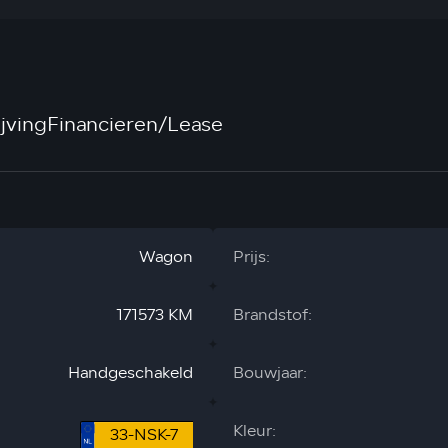
jving
Financieren/Lease
Wagon
Prijs:
171573 KM
Brandstof:
Handgeschakeld
Bouwjaar:
Kleur:
33-NSK-7