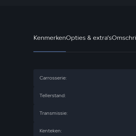
Kenmerken
Opties & extra’s
Omschri
Carrosserie:
Tellerstand:
Transmissie:
Kenteken: