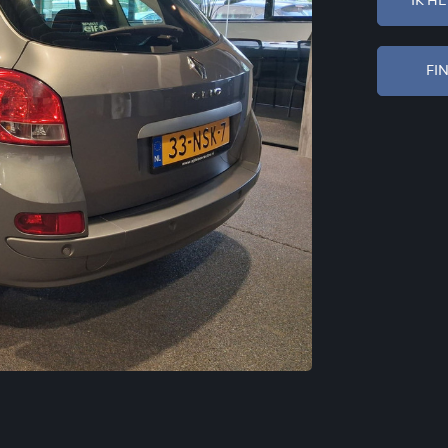
IK H
FI