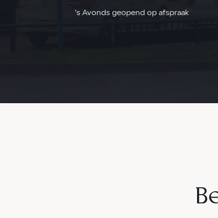
's Avonds geopend op afspraak
Be