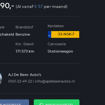
490,-
(Al vanaf
€ 57
per maand)
Kenteken
sie
Brandstof
33-NSK-7
chakeld
Benzine
Km. Stand
Carroserie
171.573 km
Stationwagon
AJ De Beer Auto's
0161-23 49 22
info@ajdebeerautos.nl