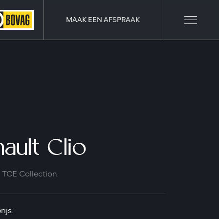
MAAK EEN AFSPRAAK
ault Clio
2 TCE Collection
ijs: