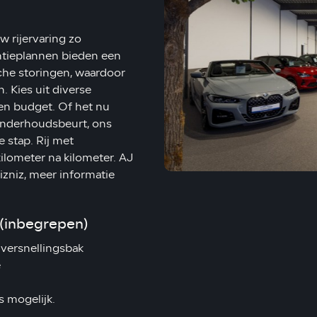
w rijervaring zo
ntieplannen bieden een
che storingen, waardoor
 Kies uit diverse
 en budget. Of het nu
 onderhoudsbeurt, ons
e stap. Rij met
ilometer na kilometer. AJ
zniz, meer informatie
(inbegrepen)
versnellingsbak
e
s mogelijk.