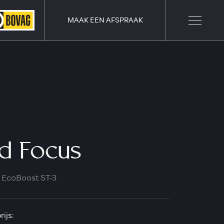
MAAK EEN AFSPRAAK
d Focus
k EcoBoost ST-3
ijs: