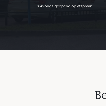
's Avonds geopend op afspraak
Be