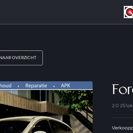
NAAR OVERZICHT
For
2.0 251p
Verkooppr