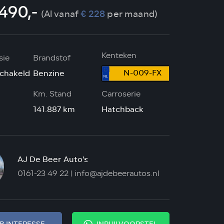
.490,-
(Al vanaf
€ 228
per maand)
Kenteken
sie
Brandstof
N-009-FX
chakeld
Benzine
Km. Stand
Carroserie
141.887 km
Hatchback
AJ De Beer Auto's
0161-23 49 22
info@ajdebeerautos.nl