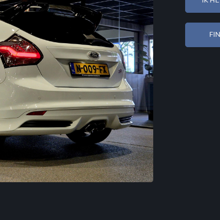
IK H
FI