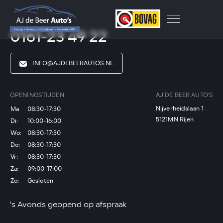
0161-23 49 22
INFO@AJDEBEERAUTOS.NL
OPENINGSTIJDEN
AJ DE BEER AUTO'S
Nijverheidslaan 1
Ma
08:30-17:30
5121MN Rijen
Di:
10:00-16:00
Wo:
08:30-17:30
Do:
08:30-17:30
Vr:
08:30-17:30
Za:
09:00-17:00
Zo:
Gesloten
's Avonds geopend op afspraak