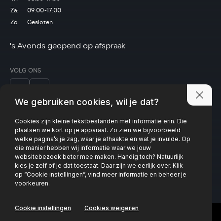
Za:
09:00-17:00
Zo:
Gesloten
's Avonds geopend op afspraak
VOLG ONS
We gebruiken cookies, wil je dat?
Cookies zijn kleine tekstbestanden met informatie erin. Die
Privacy policy
plaatsen we kort op je apparaat. Zo zien we bijvoorbeeld
welke pagina’s je zag, waar je afhaakte en wat je invulde. Op
die manier hebben wij informatie waar we jouw
websitebezoek beter mee maken. Handig toch? Natuurlijk
kies je zelf of je dat toestaat. Daar zijn we eerlijk over. Klik
op “Cookie instellingen”, vind meer informatie en beheer je
voorkeuren.
Cookie instellingen
Cookies weigeren