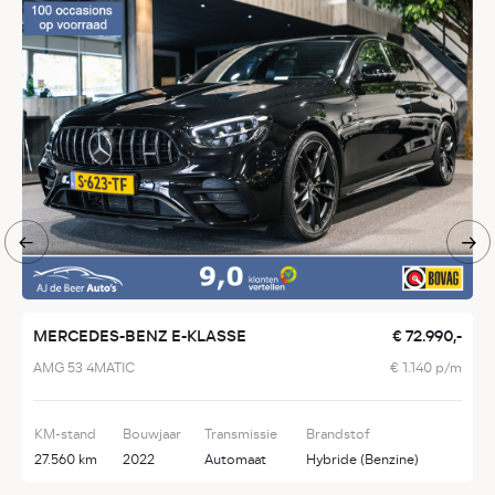
MERCEDES-BENZ E-KLASSE
€ 72.990,-
B
AMG 53 4MATIC
€ 1.140 p/m
5
KM-stand
Bouwjaar
Transmissie
Brandstof
K
27.560 km
2022
Automaat
Hybride (Benzine)
2