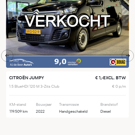
CITROËN JUMPY
€ 1,-EXCL. BTW
V
1.5 BlueHDI 120 M 3-Zits Club
€ 0 p/m
2
KM-stand
Bouwjaar
Transmissie
Brandstof
K
119.509 km
2022
Handgeschakeld
Diesel
1