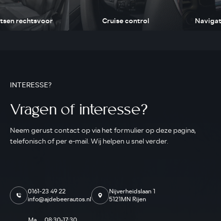
atsen rechtsvoor
Cruise control
Navigat
INTERESSE?
Vragen of interesse?
Neem gerust contact op via het formulier op deze pagina,
telefonisch of per e-mail. Wij helpen u snel verder.
0161-23 49 22
Nijverheidslaan 1
info@ajdebeerautos.nl
5121MN Rijen
Ma
08:30-17:30