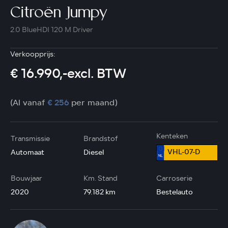
Citroën Jumpy
2.0 BlueHDI 120 M Driver
Verkoopprijs:
€ 16.990,-excl. BTW
(Al vanaf
€ 256
per maand)
Kenteken
Transmissie
Brandstof
VHL-07-D
Automaat
Diesel
Bouwjaar
Km. Stand
Carroserie
2020
79.182 km
Bestelauto